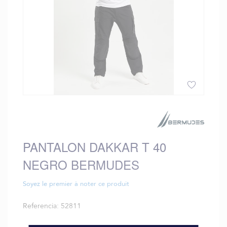
Saltar
al
comienzo
de
PANTALON DAKKAR T 40
la
galería
NEGRO BERMUDES
de
imágenes
Soyez le premier à noter ce produit
Referencia
52811