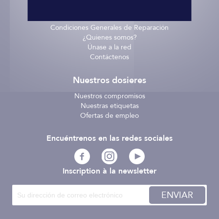
Términos y Condiciones
/
Condiciones Generales de Reparación
¿Quienes somos?
Únase a la red
Contáctenos
Nuestros dosieres
Nuestros compromisos
Nuestras etiquetas
Ofertas de empleo
Encuéntrenos en las redes sociales
Inscription à la newsletter
ENVIAR