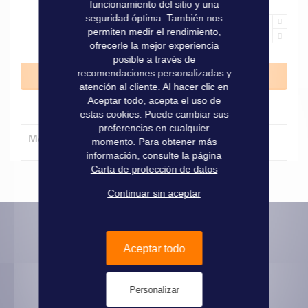
funcionamiento del sitio y una
seguridad óptima. También nos
permiten medir el rendimiento,
ofrecerle la mejor experiencia
posible a través de
recomendaciones personalizadas y
Añadir al carrito
atención al cliente. Al hacer clic en
Aceptar todo, acepta el uso de
estas cookies. Puede cambiar sus
preferencias en cualquier
Método de entrega
momento. Para obtener más
información, consulte la página
Carta de protección de datos
Continuar sin aceptar
Aceptar todo
Informaciones prácticas
Pago seguro
Personalizar
Informaciones legales
Entrega - recogida