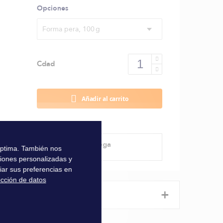
Opciones
Forma pera, 100 g
Cdad
Añadir al carrito
Método de entrega
 óptima. También nos
ciones personalizadas y
iar sus preferencias en
ección de datos
+