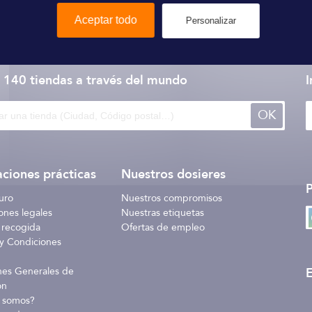
Aceptar todo
Personalizar
Kerfil
 140 tiendas
a través del mundo
I
OK
ciones prácticas
Nuestros dosieres
uro
Nuestros compromisos
ones legales
Nuestras etiquetas
 recogida
Ofertas de empleo
y Condiciones
E
nes Generales de
ón
 somos?