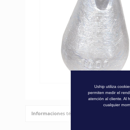
la
galería
de
imágenes
Uship utiliza cooki
Saltar
permiten medir el rend
al
atención al cliente. A
comienzo
cualquier mom
de
Informaciones técnicas
la
galería
de