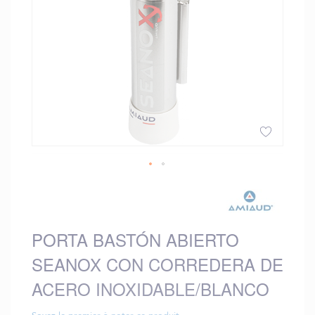
Saltar
al
comienzo
de
PORTA BASTÓN ABIERTO
la
galería
SEANOX CON CORREDERA DE
de
imágenes
ACERO INOXIDABLE/BLANCO