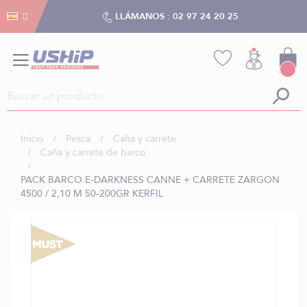
Gestión de cookies
Gestión de cookies
LLÁMANOS :
02 97 24 20 25
Inicio
Pesca
Caña y carrete
Caña y carrete de barco
PACK BARCO E-DARKNESS CANNE + CARRETE ZARGON
4500 / 2,10 M 50-200GR KERFIL
Saltar
al
final
de
la
galería
de