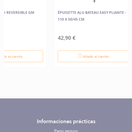
LO REVERSIBLE GM
ÉPUISETTE ALU BATEAU EASY PLIANTE -
110 X 50/45 CM
42,90 €
adir al carrito
Añadir al carrito
Informaciones prácticas
Pago seguro