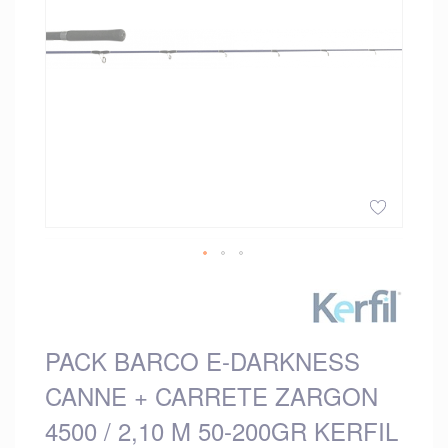
imágenes
Saltar
al
comienzo
de
PACK BARCO E-DARKNESS
la
galería
CANNE + CARRETE ZARGON
de
imágenes
4500 / 2,10 M 50-200GR KERFIL