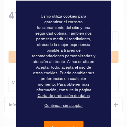
47,90 €
Uship utiliza cookies para
garantizar el correcto
funcionamiento del sitio y una
seguridad óptima. También nos
permiten medir el rendimiento,
ofrecerle la mejor experiencia
posible a través de
recomendaciones personalizadas y
Añadir al carrito
atención al cliente. Al hacer clic en
Aceptar todo, acepta el uso de
estas cookies. Puede cambiar sus
preferencias en cualquier
Método de entrega
momento. Para obtener más
información, consulte la página
Carta de protección de datos
+
Informaciones técnicas
Continuar sin aceptar
Características