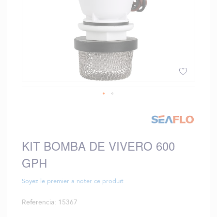
Saltar
al
comienzo
de
KIT BOMBA DE VIVERO 600
la
galería
GPH
de
imágenes
Soyez le premier à noter ce produit
Referencia
15367