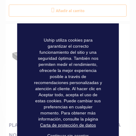
Añadir al carrito
Uship utiliza cookies para
garantizar el correcto
funcionamiento del sitio y una
seguridad óptima. También nos
permiten medir el rendimiento,
ofrecerle la mejor experiencia
posible a través de
recomendaciones personalizadas y
atención al cliente. Al hacer clic en
Aceptar todo, acepta el uso de
estas cookies. Puede cambiar sus
preferencias en cualquier
momento. Para obtener más
información, consulte la página
PLATE-FORME FISH FINDER MOUNT RAILBLAZA
Carta de protección de datos
NOIR
Continuar sin aceptar