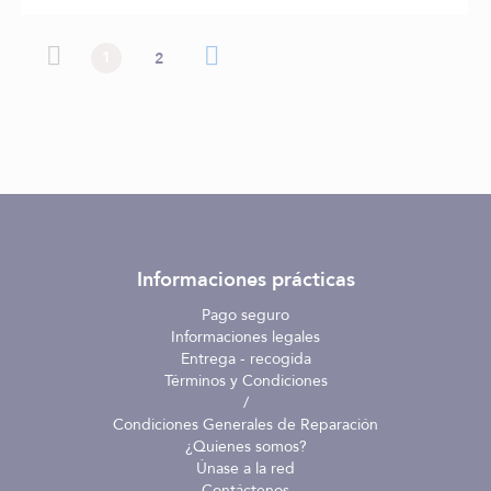
Página
Página
Página anterior
Actualmente estás leyendo página
Página
Página siguiente
Página
1
2
anterior
siguiente
Informaciones prácticas
Pago seguro
Informaciones legales
Entrega - recogida
Términos y Condiciones
/
Condiciones Generales de Reparación
¿Quienes somos?
Únase a la red
Contáctenos