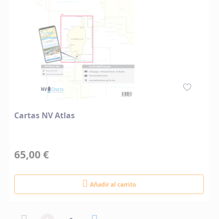
Cartas NV Atlas
65,00 €
Añadir al carrito
Página
Página
Página anterior
Actualmente estás leyendo página
Página
Página siguiente
Página