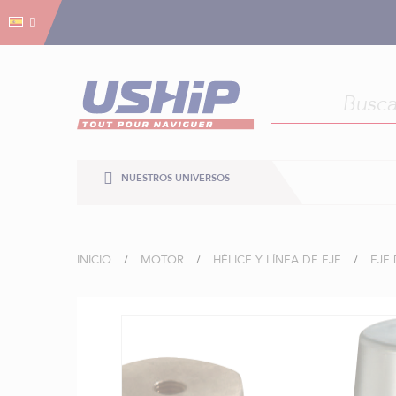
Gestión de cookies
Gestión de cookies
NUESTROS UNIVERSOS
INICIO
MOTOR
HÉLICE Y LÍNEA DE EJE
EJE 
Saltar
al
final
de