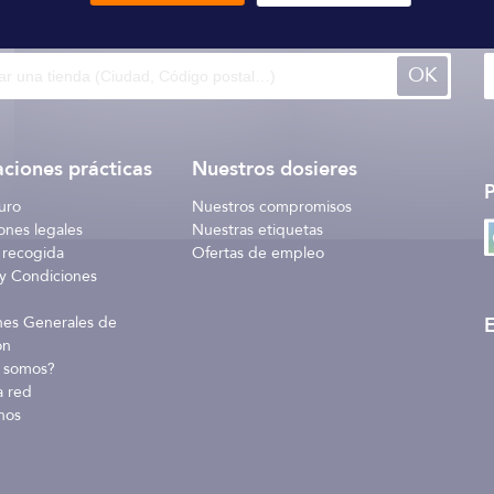
 140 tiendas
a través del mundo
I
OK
ciones prácticas
Nuestros dosieres
uro
Nuestros compromisos
ones legales
Nuestras etiquetas
 recogida
Ofertas de empleo
y Condiciones
E
nes Generales de
ón
 somos?
a red
nos