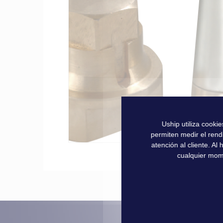
la
galería
de
imágenes
Uship utiliza cooki
permiten medir el rend
atención al cliente. A
Saltar
cualquier mom
al
comienzo
de
la
galería
de