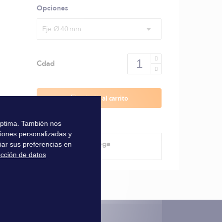
Opciones
Eje Ø 40 mm
Cdad
Añadir al carrito
 óptima. También nos
ciones personalizadas y
Método de entrega
iar sus preferencias en
ección de datos