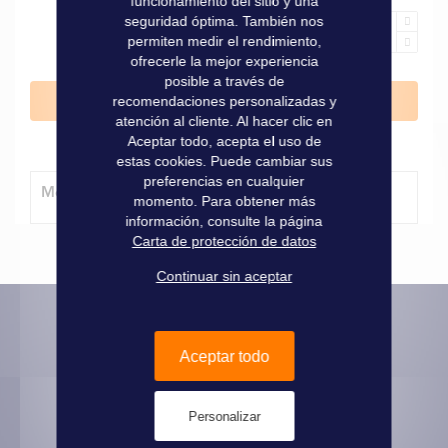
funcionamiento del sitio y una
seguridad óptima. También nos
permiten medir el rendimiento,
ofrecerle la mejor experiencia
posible a través de
Añadir al carrito
recomendaciones personalizadas y
atención al cliente. Al hacer clic en
Aceptar todo, acepta el uso de
estas cookies. Puede cambiar sus
preferencias en cualquier
Método de entrega
momento. Para obtener más
información, consulte la página
Carta de protección de datos
Continuar sin aceptar
Aceptar todo
Informaciones prácticas
Pago seguro
Informaciones legales
Personalizar
Entrega - recogida