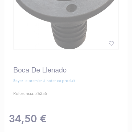
Saltar
al
comienzo
Boca De Llenado
de
la
Soyez le premier à noter ce produit
galería
de
Referencia
26355
imágenes
34,50 €