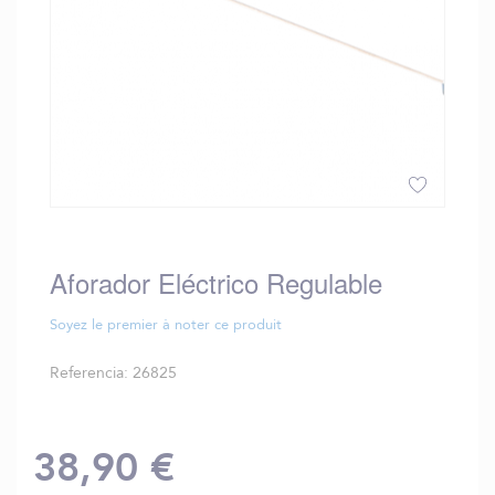
Saltar
al
comienzo
Aforador Eléctrico Regulable
de
la
Soyez le premier à noter ce produit
galería
de
Referencia
26825
imágenes
38,90 €