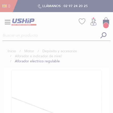
Gestión de cookies
Gestión de cookies
LLÁMANOS :
02 97 24 20 25
Inicio
Motor
Depósito y accesorios
Aforador e indicador de nivel
Aforador eléctrico regulable
Saltar
al
final
de
la
galería
de
imágenes