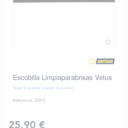
Saltar
al
comienzo
de
Escobilla Limpiaparabrisas Vetus
la
galería
de
Soyez le premier à noter ce produit
imágenes
Referencia
25875
25,90 €