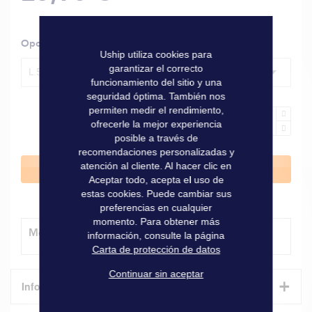
Opciones
Uship utiliza cookies para
garantizar el correcto
L.508 mm, inox pulido
funcionamiento del sitio y una
seguridad óptima. También nos
permiten medir el rendimiento,
ofrecerle la mejor experiencia
posible a través de
recomendaciones personalizadas y
atención al cliente. Al hacer clic en
Añadir al carrito
Aceptar todo, acepta el uso de
estas cookies. Puede cambiar sus
preferencias en cualquier
momento. Para obtener más
Método de entrega
información, consulte la página
Carta de protección de datos
Continuar sin aceptar
+
Informaciones técnicas