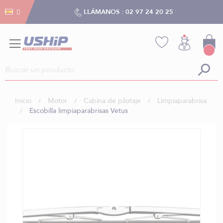
Gestión de cookies
Gestión de cookies
LLÁMANOS :
02 97 24 20 25
Inicio
Motor
Cabina de pilotaje
Limpiaparabrisa
Escobilla limpiaparabrisas Vetus
Saltar
al
final
de
la
galería
de
imágenes