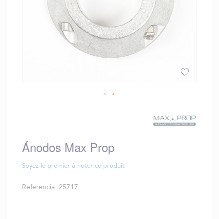
Saltar
al
comienzo
de
Ánodos Max Prop
la
galería
de
Soyez le premier à noter ce produit
imágenes
Referencia
25717