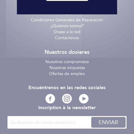
Entrega - recogida
Términos y Condiciones
/
Condiciones Generales de Reparación
¿Quienes somos?
Únase a la red
Contáctenos
Nuestros dosieres
Nuestros compromisos
Nuestras etiquetas
Ofertas de empleo
Encuéntrenos en las redes sociales
Inscription à la newsletter
ENVIAR