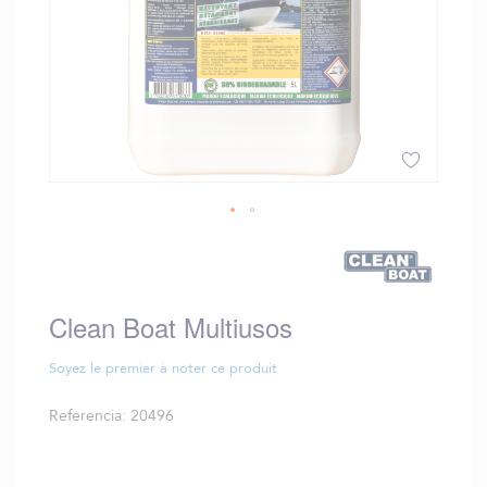
Saltar
al
comienzo
de
Clean Boat Multiusos
la
galería
de
Soyez le premier à noter ce produit
imágenes
Referencia
20496