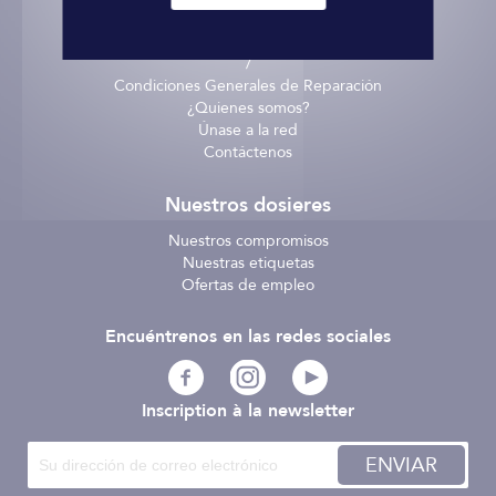
Entrega - recogida
Términos y Condiciones
/
Condiciones Generales de Reparación
¿Quienes somos?
Únase a la red
Contáctenos
Nuestros dosieres
Nuestros compromisos
Nuestras etiquetas
Ofertas de empleo
Encuéntrenos en las redes sociales
Inscription à la newsletter
ENVIAR