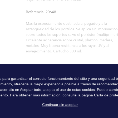
Soyez le premier à noter ce produit
Referencia
20648
Masilla especialmente destinada al pegado y a la
estanqueidad de los portillos. Se aplica sin imprimación
sobre todos los soportes salvo el poliéster (multiprimer)
Excelente adherencia sobre cristal, plástico, madera,
metales. Muy buena resistencia a los rayos UV y al
envejecimiento. Cartucho 300 ml.
es para garantizar el correcto funcionamiento del sitio y una seguridad
imiento, ofrecerle la mejor experiencia posible a través de recomenda
l hacer clic en Aceptar todo, acepta el uso de estas cookies. Puede camb
ento. Para obtener más información, consulte la página
Carta de prot
Continuar sin aceptar