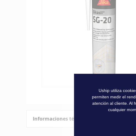
la
galería
de
imágenes
Uship utiliza cooki
Saltar
permiten medir el rend
al
atención al cliente. A
comienzo
cualquier mom
de
Informaciones técnicas
la
galería
de