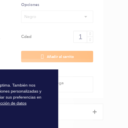
Opciones
Negro
Cdad
.
Añadir al carrito
Método de entrega
 óptima. También nos
ciones personalizadas y
iar sus preferencias en
ección de datos
+