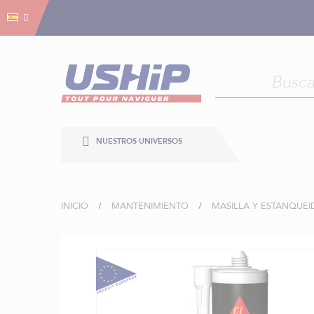
Gestión de cookies
Gestión de cookies
NUESTROS UNIVERSOS
INICIO
MANTENIMIENTO
MASILLA Y ESTANQUE
Saltar
al
final
de