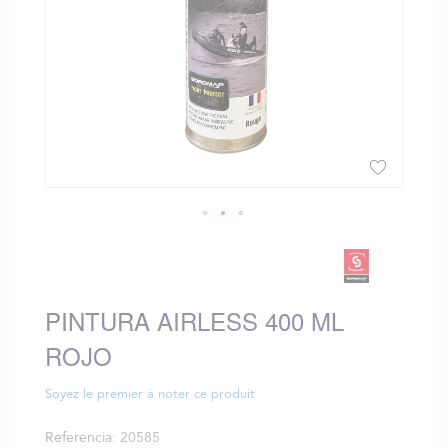
Saltar
al
comienzo
de
PINTURA AIRLESS 400 ML
la
galería
ROJO
de
imágenes
Soyez le premier à noter ce produit
Referencia
20585