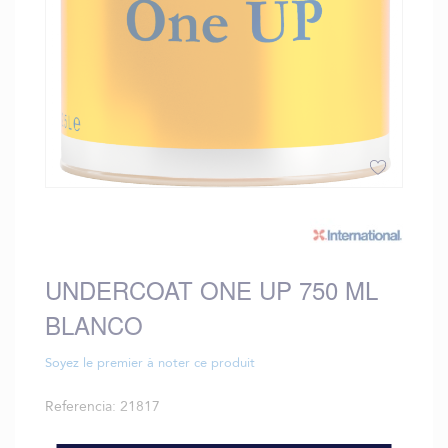
Saltar
al
comienzo
de
UNDERCOAT ONE UP 750 ML
la
galería
BLANCO
de
imágenes
Soyez le premier à noter ce produit
Referencia
21817