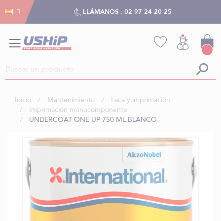
Gestión de cookies
Gestión de cookies
LLÁMANOS :
02 97 24 20 25
Inicio
Mantenimiento
Laca y imprimación
Imprimación monocomponente
UNDERCOAT ONE UP 750 ML BLANCO
Saltar
al
final
de
la
galería
de
imágenes