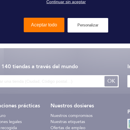
Continuar sin aceptar
Aceptar todo
Personalizar
Owatrol
 140 tiendas
a través del mundo
I
OK
ciones prácticas
Nuestros dosieres
uro
Nuestros compromisos
ones legales
Nuestras etiquetas
 recogida
Ofertas de empleo