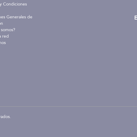
y Condiciones
E
nes Generales de
ón
 somos?
a red
nos
vados.