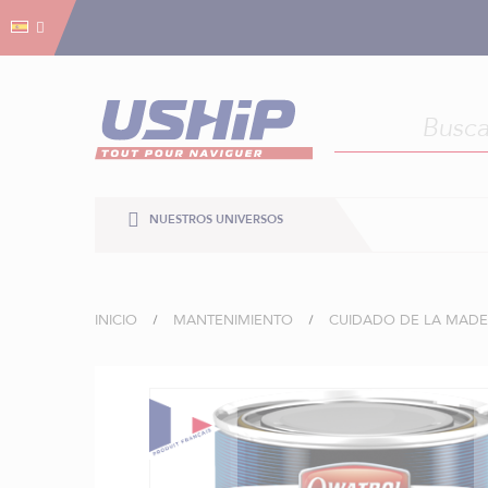
Gestión de cookies
Gestión de cookies
NUESTROS UNIVERSOS
INICIO
MANTENIMIENTO
CUIDADO DE LA MADE
Saltar
al
final
de