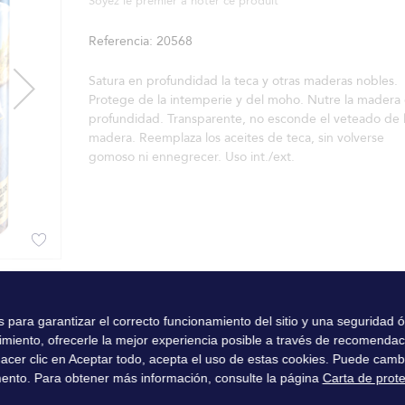
Soyez le premier à noter ce produit
Referencia
20568
Satura en profundidad la teca y otras maderas nobles.
Protege de la intemperie y del moho. Nutre la madera
profundidad. Transparente, no esconde el veteado de 
madera. Reemplaza los aceites de teca, sin volverse
gomoso ni ennegrecer. Uso int./ext.
es para garantizar el correcto funcionamiento del sitio y una seguridad
imiento, ofrecerle la mejor experiencia posible a través de recomenda
l hacer clic en Aceptar todo, acepta el uso de estas cookies. Puede camb
ento. Para obtener más información, consulte la página
Carta de prot