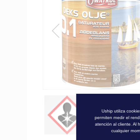
la
galería
de
imágenes
Uship utiliza cooki
permiten medir el rend
atención al cliente. A
cualquier mom
Saltar