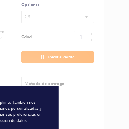
Opciones
2,5 l
 en
Cdad
la
Añadir al carrito
Método de entrega
 óptima. También nos
ciones personalizadas y
iar sus preferencias en
ección de datos