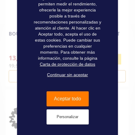
permiten medir el rendimiento,
ofrecerle la mejor experiencia
posible a través de
recomendaciones personalizadas y
atención al cliente. Al hacer clic en
BOUTEILLE CO2 BALTIC 20GR CYLINDRE COURT
Aceptar todo, acepta el uso de
estas cookies. Puede cambiar sus
preferencias en cualquier
momento. Para obtener más
13,70 €
-30%
información, consulte la página
Carta de protección de datos
19,50 €
Continuar sin aceptar
Añadir al carrito
Aceptar todo
Personalizar