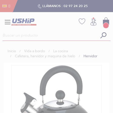
Gestión de cookies
Gestión de cookies
LLÁMANOS :
02 97 24 20 25
Inicio
Vida a bordo
La cocina
Cafetera, hervidor y maquina de hielo
Hervidor
Saltar
al
final
de
la
galería
de
imágenes