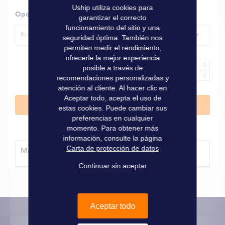
Uship utiliza cookies para
Opciones
garantizar el correcto
funcionamiento del sitio y una
Bronce – 2,5 l
seguridad óptima. También nos
permiten medir el rendimiento,
ofrecerle la mejor experiencia
posible a través de
recomendaciones personalizadas y
atención al cliente. Al hacer clic en
Aceptar todo, acepta el uso de
Añadir al carrito
estas cookies. Puede cambiar sus
preferencias en cualquier
momento. Para obtener más
información, consulte la página
Carta de protección de datos
Método de entrega
Continuar sin aceptar
Aceptar todo