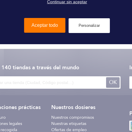
Continuar sin aceptar
Aceptar todo
Personalizar
Quick
 140 tiendas
a través del mundo
I
OK
ciones prácticas
Nuestros dosieres
uro
Nuestros compromisos
ones legales
Nuestras etiquetas
 recogida
Ofertas de empleo