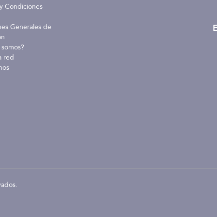
y Condiciones
E
nes Generales de
ón
 somos?
a red
nos
vados.