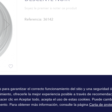
Soyez le premier à noter ce produit
Referencia
36142
es para garantizar el correcto funcionamiento del sitio y una seguridad
imiento, ofrecerle la mejor experiencia posible a través de recomenda
l hacer clic en Aceptar todo, acepta el uso de estas cookies. Puede camb
ento. Para obtener más información, consulte la página
Carta de prot