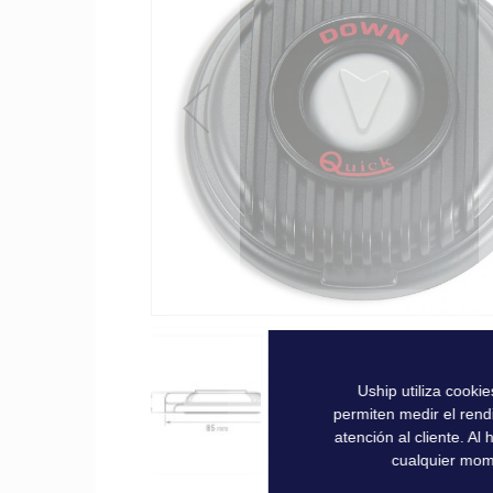
la
galería
de
imágenes
Uship utiliza cooki
permiten medir el rend
atención al cliente. A
cualquier mom
Saltar