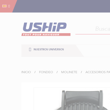
Gestión de cookies
Gestión de cookies
NUESTROS UNIVERSOS
INICIO
FONDEO
MOLINETE
ACCESORIOS P
Saltar
al
final
de