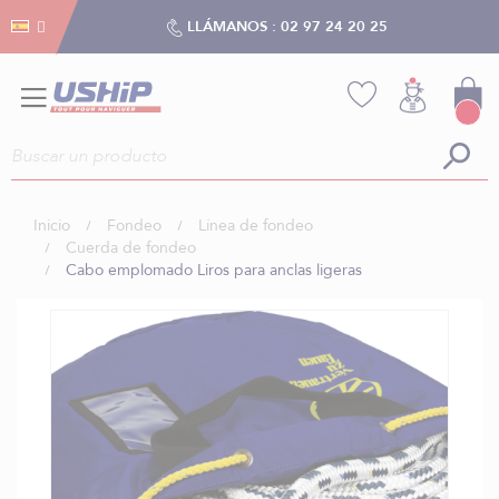
Gestión de cookies
Gestión de cookies
LLÁMANOS :
02 97 24 20 25
Inicio
Fondeo
Línea de fondeo
Cuerda de fondeo
Cabo emplomado Liros para anclas ligeras
Saltar
al
final
de
la
galería
de
imágenes