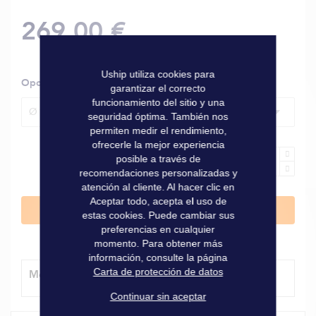
269,00 €
Uship utiliza cookies para
Opciones
garantizar el correcto
funcionamiento del sitio y una
Ø 14 mm, L. 40 m, resistencia 3100 daN, peso 8,5 kg
seguridad óptima. También nos
permiten medir el rendimiento,
ofrecerle la mejor experiencia
posible a través de
recomendaciones personalizadas y
atención al cliente. Al hacer clic en
Aceptar todo, acepta el uso de
Añadir al carrito
estas cookies. Puede cambiar sus
preferencias en cualquier
momento. Para obtener más
información, consulte la página
Carta de protección de datos
Método de entrega
Continuar sin aceptar