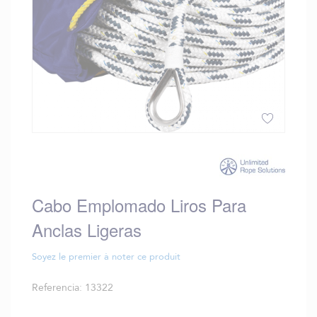
Saltar
al
comienzo
de
Cabo Emplomado Liros Para
la
galería
Anclas Ligeras
de
imágenes
Soyez le premier à noter ce produit
Referencia
13322