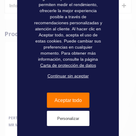
+
permiten medir el rendimiento,
Informaciones técnicas
ofrecerle la mejor experiencia
posible a través de
Características
recomendaciones personalizadas y
atención al cliente. Al hacer clic en
Produits complémentaires
Informaciones
Aceptar todo, acepta el uso de
Marque
Liros
técnicas
estas cookies. Puede cambiar sus
preferencias en cualquier
momento. Para obtener más
información, consulte la página
Carta de protección de datos
Continuar sin aceptar
Aceptar todo
PERTIGA PORTE AMARRA CON MUELLE
Personalizar
MR MOORING