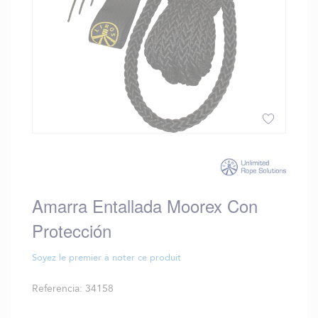
Saltar
al
comienzo
de
Amarra Entallada Moorex Con
la
galería
Protección
de
imágenes
Soyez le premier à noter ce produit
Referencia
34158