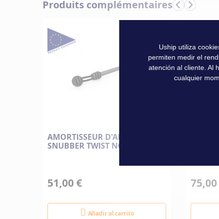
Características
Produits complémentaires
imágenes
Informaciones
Marque
técnicas
Uship utiliza cooki
permiten medir el rend
atención al cliente. A
cualquier mom
AMORTISSEUR D'AMARRE
TOURN
QUE
SNUBBER TWIST NOIR
STOPGU
51,00 €
75,00
Añadir al carrito