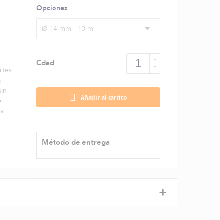
Opciones
Ø 14 mm - 10 m
Cdad
rtes:
a
sin
Añadir al carrito
•
os
Método de entrega
+