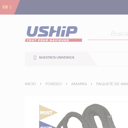
Gestión de cookies
Gestión de cookies
NUESTROS UNIVERSOS
INICIO
FONDEO
AMARRA
PAQUETE DE AM
Saltar
al
final
de