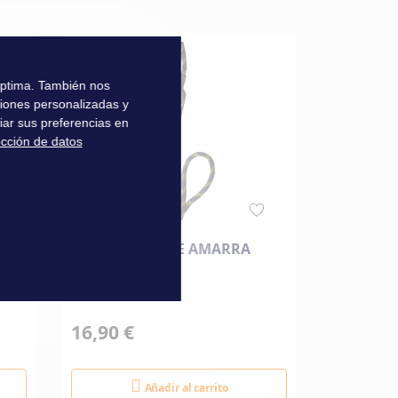
 óptima. También nos
ciones personalizadas y
iar sus preferencias en
ección de datos
LA
PROTECCIÓN DE AMARRA
PERTIGA
MUELLE 
16,90 €
89,00 €
Añadir al carrito