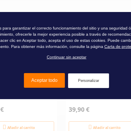
Liros
es para garantizar el correcto funcionamiento del sitio y una seguridad
imiento, ofrecerle la mejor experiencia posible a través de recomenda
l hacer clic en Aceptar todo, acepta el uso de estas cookies. Puede camb
ento. Para obtener más información, consulte la página
Carta de prot
Continuar sin aceptar
Aceptar todo
Personalizar
IQUET ANTI-OISEAUX
CHAUMARD INOX 114 MM 
LL AIR Ø185 CM
PAIRE
 €
39,90 €
Añadir al carrito
Añadir al carrito