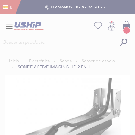
Gestión de cookies
Gestión de cookies
LLÁMANOS :
02 97 24 20 25
Inicio
Electrónica
Sonda
Sensor de espejo
SONDE ACTIVE IMAGING HD 2 EN 1
Saltar
al
final
de
la
galería
de
imágenes