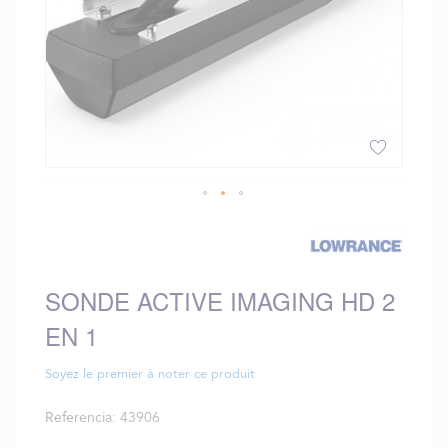
Saltar
al
comienzo
de
SONDE ACTIVE IMAGING HD 2
la
galería
EN 1
de
imágenes
Soyez le premier à noter ce produit
Referencia
43906