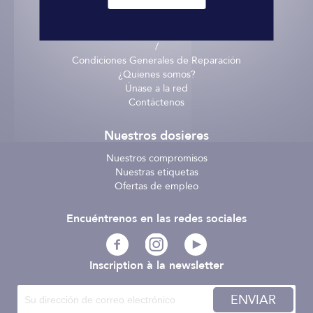
Informaciones legales
Entrega - recogida
Términos y Condiciones
/
Condiciones Generales de Reparación
¿Quienes somos?
Únase a la red
Contáctenos
Nuestros dosieres
Nuestros compromisos
Nuestras etiquetas
Ofertas de empleo
Encuéntrenos en las redes sociales
Inscription à la newsletter
ENVIAR