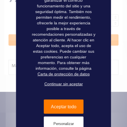
garantizar el correcto
funcionamiento del sitio y una
seguridad óptima. También nos
permiten medir el rendimiento,
ofrecerle la mejor experiencia
posible a través de
recomendaciones personalizadas y
Añadir al carrito
atención al cliente. Al hacer clic en
Aceptar todo, acepta el uso de
estas cookies. Puede cambiar sus
preferencias en cualquier
momento. Para obtener más
Método de entrega
información, consulte la página
Carta de protección de datos
Continuar sin aceptar
Aceptar todo
Informaciones prácticas
Pago seguro
Personalizar