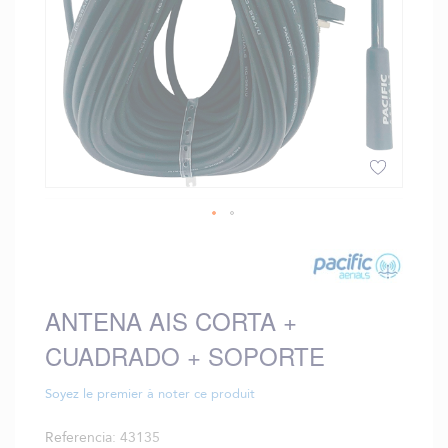
Saltar
al
comienzo
de
ANTENA AIS CORTA +
la
galería
CUADRADO + SOPORTE
de
imágenes
Soyez le premier à noter ce produit
Referencia
43135