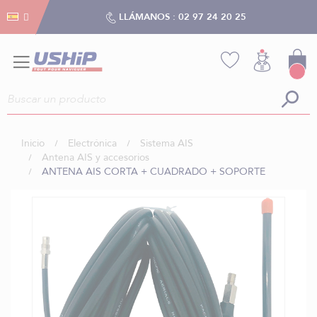
Gestión de cookies
Gestión de cookies
LLÁMANOS :
02 97 24 20 25
Inicio
Electrónica
Sistema AIS
Antena AIS y accesorios
ANTENA AIS CORTA + CUADRADO + SOPORTE
Saltar
al
final
de
la
galería
de
imágenes