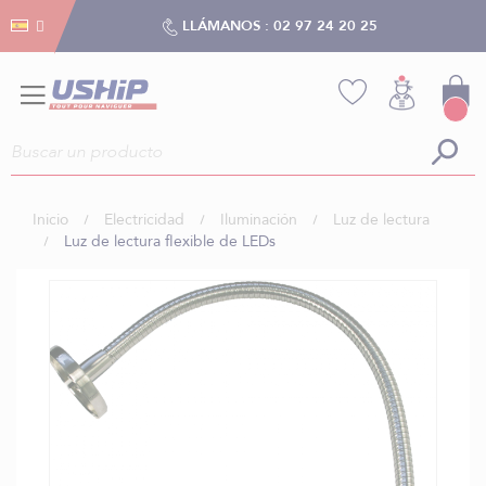
Gestión de cookies
Gestión de cookies
LLÁMANOS :
02 97 24 20 25
Inicio
Electricidad
Iluminación
Luz de lectura
Luz de lectura flexible de LEDs
Saltar
al
final
de
la
galería
de
imágenes