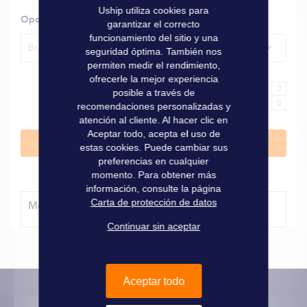
Uship utiliza cookies para
Opciones
garantizar el correcto
funcionamiento del sitio y una
Brazo L. 200 mm
seguridad óptima. También nos
permiten medir el rendimiento,
ofrecerle la mejor experiencia
posible a través de
recomendaciones personalizadas y
atención al cliente. Al hacer clic en
Aceptar todo, acepta el uso de
Añadir al carrito
estas cookies. Puede cambiar sus
preferencias en cualquier
momento. Para obtener más
información, consulte la página
Carta de protección de datos
Método de entrega
Continuar sin aceptar
Aceptar todo