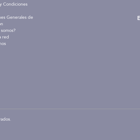
y Condiciones
E
nes Generales de
ón
 somos?
a red
nos
vados.