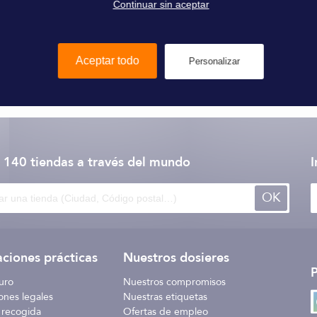
Continuar sin aceptar
Aceptar todo
Personalizar
Victron Energy
 140 tiendas
a través del mundo
I
OK
ciones prácticas
Nuestros dosieres
uro
Nuestros compromisos
ones legales
Nuestras etiquetas
 recogida
Ofertas de empleo