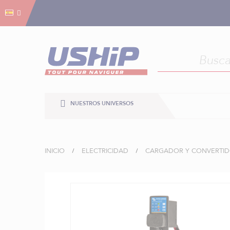
Gestión de cookies
Gestión de cookies
NUESTROS UNIVERSOS
INICIO
ELECTRICIDAD
CARGADOR Y CONVERTI
Saltar
al
final
de