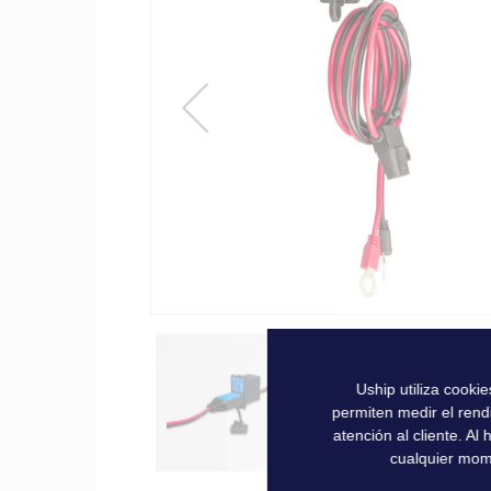
la
galería
de
imágenes
Uship utiliza cooki
permiten medir el rend
atención al cliente. A
cualquier mom
Saltar