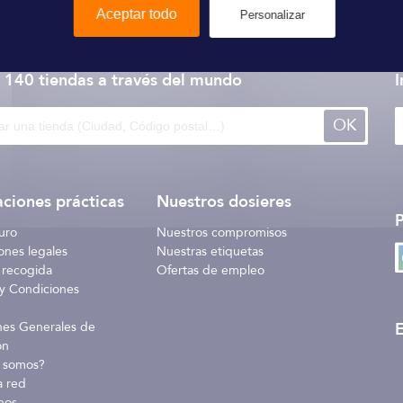
Aceptar todo
Personalizar
Jabsco
 140 tiendas
a través del mundo
I
OK
ciones prácticas
Nuestros dosieres
uro
Nuestros compromisos
ones legales
Nuestras etiquetas
 recogida
Ofertas de empleo
y Condiciones
E
nes Generales de
ón
 somos?
a red
nos