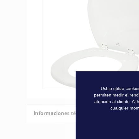
la
galería
de
imágenes
Uship utiliza cooki
Saltar
permiten medir el rend
al
atención al cliente. A
comienzo
cualquier mom
Informaciones técnicas
de
la
galería
Características
de