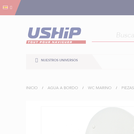
Gestión de cookies
Gestión de cookies
NUESTROS UNIVERSOS
INICIO
AGUA A BORDO
WC MARINO
PIEZA
Saltar
al
final
de