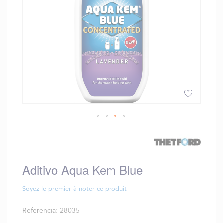
Saltar
al
comienzo
de
Aditivo Aqua Kem Blue
la
galería
de
Soyez le premier à noter ce produit
imágenes
Referencia
28035