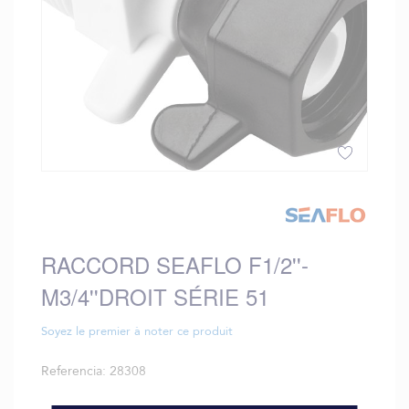
Saltar
al
comienzo
de
RACCORD SEAFLO F1/2''-
la
galería
M3/4''DROIT SÉRIE 51
de
imágenes
Soyez le premier à noter ce produit
Referencia
28308