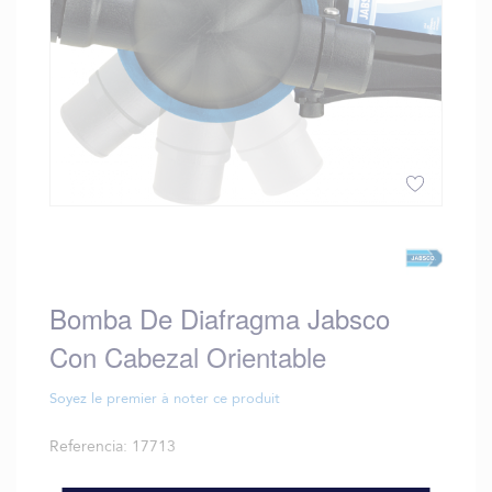
Saltar
al
comienzo
de
Bomba De Diafragma Jabsco
la
galería
Con Cabezal Orientable
de
imágenes
Soyez le premier à noter ce produit
Referencia
17713