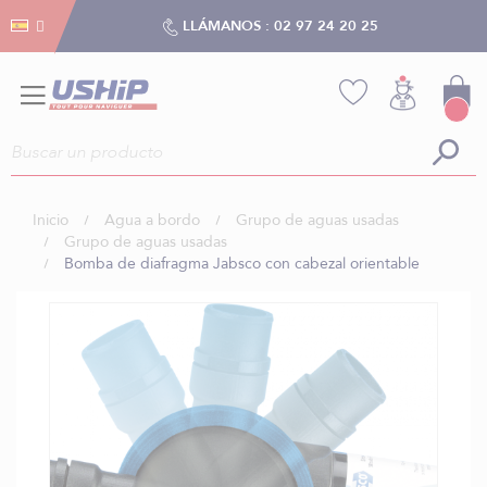
Gestión de cookies
Gestión de cookies
LLÁMANOS :
02 97 24 20 25
Inicio
Agua a bordo
Grupo de aguas usadas
Grupo de aguas usadas
Bomba de diafragma Jabsco con cabezal orientable
Saltar
al
final
de
la
galería
de
imágenes