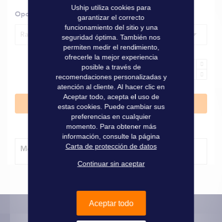
Uship utiliza cookies para
Opciones
garantizar el correcto
funcionamiento del sitio y una
Racor macho 1”1/2 para tubo Ø 38 mm, recto
seguridad óptima. También nos
permiten medir el rendimiento,
ofrecerle la mejor experiencia
posible a través de
recomendaciones personalizadas y
atención al cliente. Al hacer clic en
Aceptar todo, acepta el uso de
Añadir al carrito
estas cookies. Puede cambiar sus
preferencias en cualquier
momento. Para obtener más
información, consulte la página
Carta de protección de datos
Método de entrega
Continuar sin aceptar
Aceptar todo