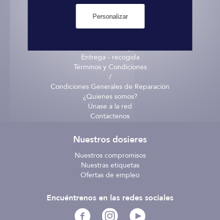
Personalizar
Informaciones prácticas
Pago seguro
Informaciones legales
Entrega - recogida
Términos y Condiciones
/
Condiciones Generales de Reparación
¿Quienes somos?
Únase a la red
Contáctenos
Nuestros dosieres
Nuestros compromisos
Nuestras etiquetas
Ofertas de empleo
Encuéntrenos en las redes sociales