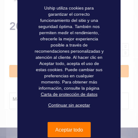
Uship utiliza cookies para
garantizar el correcto
funcionamiento del sitio y una
20,50 €
seguridad óptima. También nos
permiten medir el rendimiento,
ofrecerle la mejor experiencia
posible a través de
recomendaciones personalizadas y
atención al cliente. Al hacer clic en
Aceptar todo, acepta el uso de
estas cookies. Puede cambiar sus
Añadir al carrito
preferencias en cualquier
momento. Para obtener más
información, consulte la página
Carta de protección de datos
Método de entrega
Continuar sin aceptar
Aceptar todo