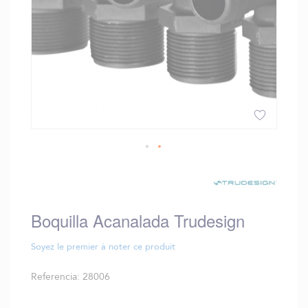
Saltar
al
comienzo
de
Boquilla Acanalada Trudesign
la
galería
de
Soyez le premier à noter ce produit
imágenes
Referencia
28006