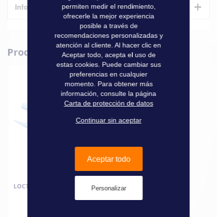
+
Informaciones técnicas
permiten medir el rendimiento,
ofrecerle la mejor experiencia
posible a través de
Características
recomendaciones personalizadas y
atención al cliente. Al hacer clic en
Produits complémentaires
Informaciones
Aceptar todo, acepta el uso de
Marque
Trudesign
técnicas
estas cookies. Puede cambiar sus
preferencias en cualquier
momento. Para obtener más
información, consulte la página
Carta de protección de datos
Continuar sin aceptar
Aceptar todo
LOCTITE SI 5331 100 ML
Personalizar