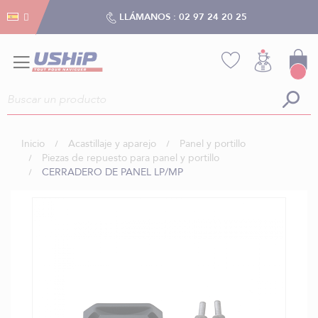
Gestión de cookies
Gestión de cookies
LLÁMANOS :
02 97 24 20 25
Inicio
Acastillaje y aparejo
Panel y portillo
Piezas de repuesto para panel y portillo
CERRADERO DE PANEL LP/MP
Saltar
al
final
de
la
galería
de
imágenes