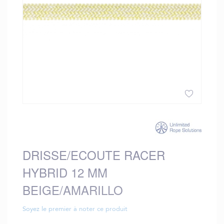
Saltar
al
comienzo
de
DRISSE/ECOUTE RACER
la
galería
HYBRID 12 MM
de
imágenes
BEIGE/AMARILLO
Soyez le premier à noter ce produit