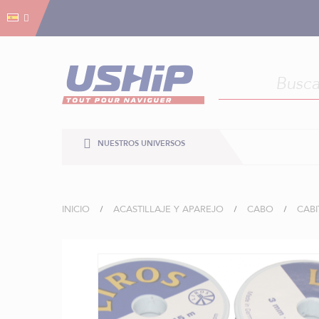
Gestión de cookies
Gestión de cookies
NUESTROS UNIVERSOS
INICIO
ACASTILLAJE Y APAREJO
CABO
CABI
Saltar
al
final
de