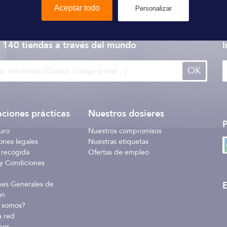
Aceptar todo
Personalizar
Liros
 140 tiendas
a través del mundo
I
OK
ciones prácticas
Nuestros dosieres
uro
Nuestros compromisos
ones legales
Nuestras etiquetas
 recogida
Ofertas de empleo
y Condiciones
E
nes Generales de
ón
 somos?
a red
nos