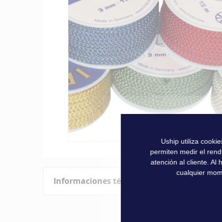
la
galería
de
imágenes
Uship utiliza cooki
Saltar
permiten medir el rend
al
atención al cliente. A
comienzo
cualquier mom
Informaciones técnicas
de
la
galería
Características
de