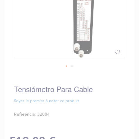
Saltar
al
comienzo
Tensiómetro Para Cable
de
la
Soyez le premier à noter ce produit
galería
de
Referencia
32084
imágenes