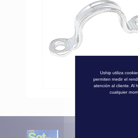
la
galería
de
imágenes
Uship utiliza cooki
permiten medir el rend
atención al cliente. A
cualquier mom
Saltar
al
comienzo
de
la
galería
de
Más de