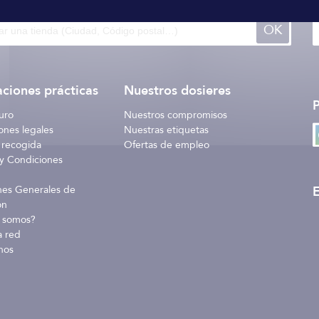
OK
ciones prácticas
Nuestros dosieres
uro
Nuestros compromisos
ones legales
Nuestras etiquetas
 recogida
Ofertas de empleo
y Condiciones
E
nes Generales de
ón
 somos?
a red
nos