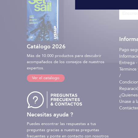
imágenes
Informa
Catálogo 2026
Pago seg
Más de 10.000 productos para descubrir
Informaci
acompañados de los consejos de nuestros
Entrega -
expertos.
Términos 
/
Ver el catálogo
Condicio
Reparaci
¿Quienes
Únase a l
Contácte
Necesitas ayuda ?
Puedes encontrar las respuestas a tus
preguntas gracias a nuestras preguntas
frecuentes y ponte en contacto con nosotros