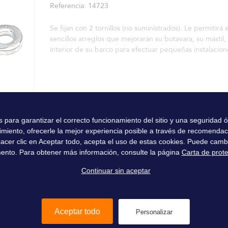
Referencia
14723
Se fijan con 2 tornillos (no suministrados). Le permitirá 
sencillos arreglos que mejorarán su botavara, su mástil, 
interior de su barco para efectuar pequeñas instalacion
es para garantizar el correcto funcionamiento del sitio y una seguridad
imiento, ofrecerle la mejor experiencia posible a través de recomenda
l hacer clic en Aceptar todo, acepta el uso de estas cookies. Puede camb
ento. Para obtener más información, consulte la página
Carta de prot
Continuar sin aceptar
Aceptar todo
Personalizar
 140 tiendas
a través del mundo
I