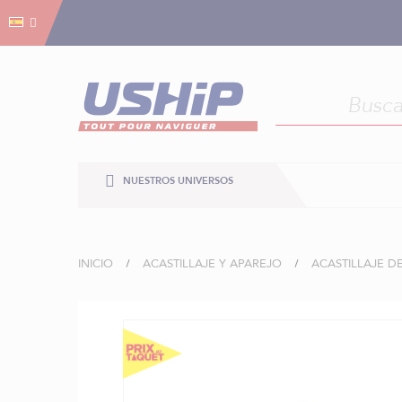
Gestión de cookies
Gestión de cookies
NUESTROS UNIVERSOS
INICIO
ACASTILLAJE Y APAREJO
ACASTILLAJE D
Saltar
al
final
de