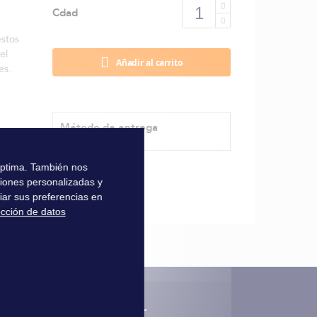
Cdad
estos
el
Añadir al carrito
es.
Método de entrega
 óptima. También nos
ciones personalizadas y
iar sus preferencias en
ección de datos
nscription à la newsletter