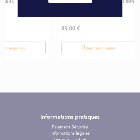
ILE 4 L
VIDANGEUR EXTRACTEUR D'HUILE ROND
6 L
89,00 €
outer au panier
Ajouter au panier
Informations pratiques
Paiement Sécurisé
Informations légales
Livraison - retrait