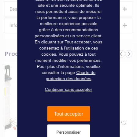
site et une sécurité optimale. Ils
+
Description
nous permettent aussi de mesurer
la performance, vous proposer la
+
meilleure expérience possible
Irritant / nocif - Produits irritants pouvant causer des
Informations techniques
grâce à des recommandations
démangeaisons, des rougeurs ou des inflammations en cas
personnalisées et un service client.
de contact direct, prolongé ou répété.
Caractéristiques
En cliquant sur Tout accepter, vous
consentez à l'utilisation de ces
Produits complémentaires
Informations
cookies. Vous pouvez à tout
Marque
Yacco
techniques
moment modifier vos préférences.
Pour plus d'informations, veuillez
consulter la page
Charte de
Documents
protection des données
Continuer sans accepter
Télécharger la fiche technique
Tout accepter
Personnaliser