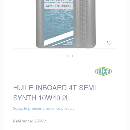
Skip
to
the
beginning
HUILE INBOARD 4T SEMI
of
the
SYNTH 10W40 2L
images
gallery
Soyez le premier à noter ce produit
Référence
25999