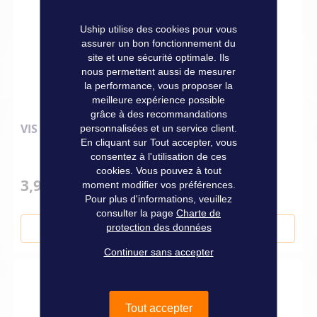
Uship utilise des cookies pour vous
assurer un bon fonctionnement du
site et une sécurité optimale. Ils
nous permettent aussi de mesurer
la performance, vous proposer la
meilleure expérience possible
grâce à des recommandations
VIS AGGLO TC TORX INOX A4 Ø 4 X 20 LES 15
personnalisées et un service client.
En cliquant sur Tout accepter, vous
consentez à l'utilisation de ces
cookies. Vous pouvez à tout
3,90 €
moment modifier vos préférences.
Pour plus d'informations, veuillez
consulter la page
Charte de
protection des données
Ajouter au panier
Continuer sans accepter
Tout accepter