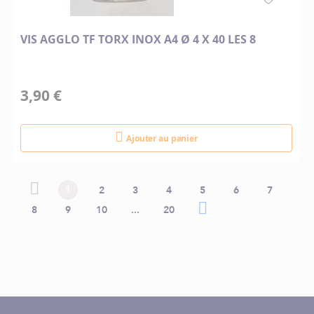
VIS AGGLO TF TORX INOX A4 Ø 4 X 40 LES 8
3,90 €
Ajouter au panier
Page
Page
Page précédente
Vous lisez actuellement la page
Page
Page
Page
Page
Page
Page
1
2
3
4
5
6
7
précédente
Page
Page
Page
Page
Page suivante
Page
8
9
10
...
20
suivante