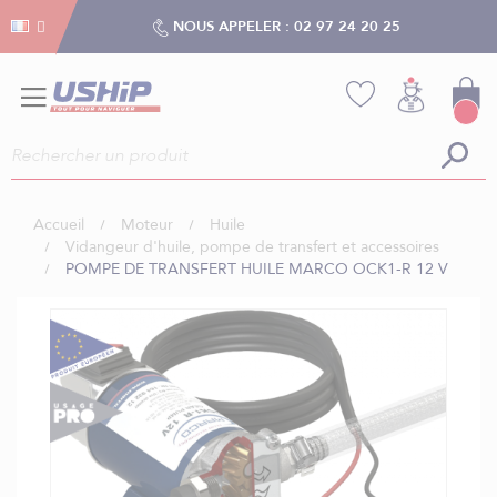
Gestion des cookies
Gestion des cookies
NOUS APPELER :
02 97 24 20 25
Accueil
Moteur
Huile
Vidangeur d'huile, pompe de transfert et accessoires
POMPE DE TRANSFERT HUILE MARCO OCK1-R 12 V
Skip
to
the
end
of
the
images
gallery