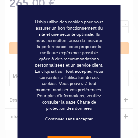
265,00 €
Uship utilise des cookies pour vous
assurer un bon fonctionnement du
site et une sécurité optimale. Ils
nous permettent aussi de mesurer
la performance, vous proposer la
Ajouter au panier
meilleure expérience possible
grâce à des recommandations
personnalisées et un service client.
En cliquant sur Tout accepter, vous
Modes de livraison
consentez à l'utilisation de ces
cookies. Vous pouvez à tout
moment modifier vos préférences.
Pour plus d'informations, veuillez
+
Description
consulter la page
Charte de
protection des données
+
Facilitez vos vidanges moteur avec une pompe de
Informations techniques
Continuer sans accepter
transfert performante et compacte.
Documents
La pompe de transfert d’huile MARCO OCK1-R 12V
est