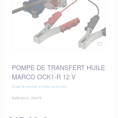
Skip
to
the
POMPE DE TRANSFERT HUILE
beginning
MARCO OCK1-R 12 V
of
the
images
Soyez le premier à noter ce produit
gallery
Référence
26676