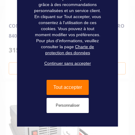
grâce à des recommandations
personnalisées et un service client.
En cliquant sur Tout accepter, vous
consentez à l'utilisation de ces
CONVERTISSEUR 12/220 V UNIPOWER 800.12 PRO
cookies. Vous pouvez à tout
moment modifier vos préférences.
840 W
Pour plus d'informations, veuillez
consulter la page
Charte de
315,00 €
protection des données
Continuer sans accepter
Ajouter au panier
Tout accepter
Personnaliser