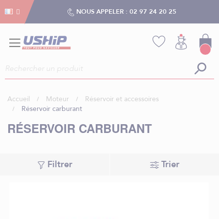
Gestion des cookies
Gestion des cookies
NOUS APPELER :
02 97 24 20 25
Accueil
Moteur
Réservoir et accessoires
Réservoir carburant
RÉSERVOIR CARBURANT
Filtrer
Trier