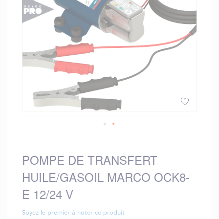
gallery
Skip
to
the
POMPE DE TRANSFERT
beginning
HUILE/GASOIL MARCO OCK8-
of
the
E 12/24 V
images
gallery
Soyez le premier à noter ce produit